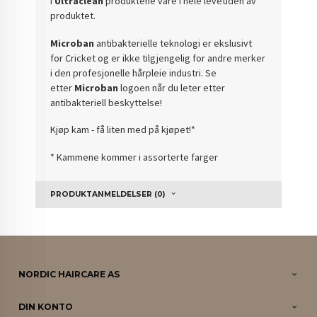
i
Ultraclean
produktene vare i hele levetiden av
produktet.
Microban
antibakterielle teknologi er ekslusivt
for Cricket og er ikke tilgjengelig for andre merker
i den profesjonelle hårpleie industri. Se
etter
Microban
logoen når du leter etter
antibakteriell beskyttelse!
Kjøp kam - få liten med på kjøpet!*
* Kammene kommer i assorterte farger
PRODUKTANMELDELSER (0)
NORDIC HAIRCARE AS
DIN KONTO