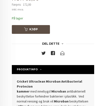
Førpris:
172,00
Rabatt
inkl. mva.
På lager
KJØP
DEL DETTE
PRODUKTINFO
Cricket Ultraclean Microban Antibacterial
Protecion
kammer
med
innebygd
Microban
antibakteriell
beskyttelse forhindrer bakterier i plastikk. Ved
normal rensing og bruk vil
Microban
beskyttelsen