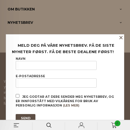
OM BUTIKKEN
NYHETSBREV
×
PARTNERE
MELD DEG PÅ VÅRE NYHETSBREV. FÅ DE SISTE
NYHETER FØRST. FÅ DE BESTE DEALENE FØRST!
FRAKT
KJØPSBETINGELSER
SIKKERHET OG PERSONVERN
NAVN
NYHETSBREV
E-POSTADRESSE
Vår nettbutikk bruker cookies slik at du får en bedre kjøpsopplevelse og vi kan
yte deg bedre service. Vi bruker cookies hovedsaklig til å lagre
innloggingsdetaljer og huske hva du har puttet i handlekurven din. Fortsett å
JEG GODTAR AT DERE SENDER MEG NYHETSBREV, OG
bruke siden som normalt om du godtar dette.
Les mer
eller
endre innstillinger
ER INNFORSTÅTT MED VILKÅRENE FOR BRUK AV
for cookies.
PERSONLIG INFORMASJON
(LES MER)
Powered by
24Nettbutikk
0