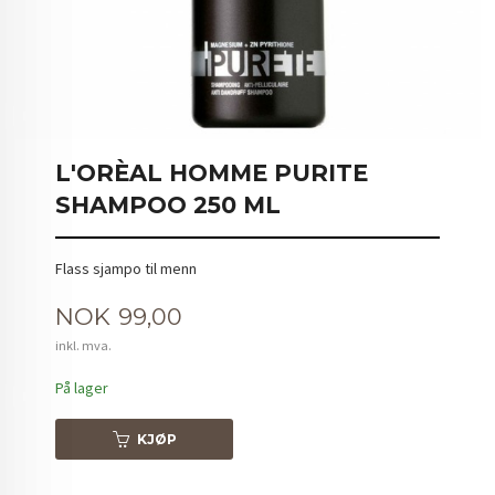
L'ORÈAL HOMME PURITE
SHAMPOO 250 ML
Flass sjampo til menn
Pris
NOK
99,00
inkl. mva.
På lager
KJØP