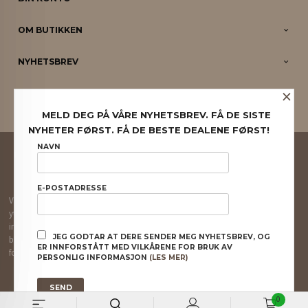
OM BUTIKKEN
NYHETSBREV
×
PARTNERE
MELD DEG PÅ VÅRE NYHETSBREV. FÅ DE SISTE
NYHETER FØRST. FÅ DE BESTE DEALENE FØRST!
FRAKT
KJØPSBETINGELSER
SIKKERHET OG PERSONVERN
NAVN
NYHETSBREV
E-POSTADRESSE
Vår nettbutikk bruker cookies slik at du får en bedre kjøpsopplevelse og vi kan
yte deg bedre service. Vi bruker cookies hovedsaklig til å lagre
innloggingsdetaljer og huske hva du har puttet i handlekurven din. Fortsett å
JEG GODTAR AT DERE SENDER MEG NYHETSBREV, OG
bruke siden som normalt om du godtar dette.
Les mer
eller
endre innstillinger
ER INNFORSTÅTT MED VILKÅRENE FOR BRUK AV
for cookies.
PERSONLIG INFORMASJON
(LES MER)
Powered by
24Nettbutikk
0