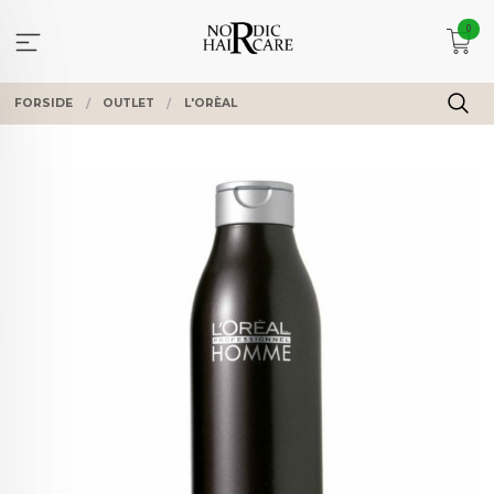
Gå
0
til
innholdet
FORSIDE
OUTLET
L'ORÈAL