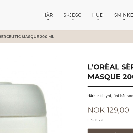
HÅR
SKJEGG
HUD
SMINKE
IBERCEUTIC MASQUE 200 ML
L'ORÈAL SÈ
MASQUE 20
Hårkur til tynt, fint hår 
Pris
NOK
129,00
inkl. mva.