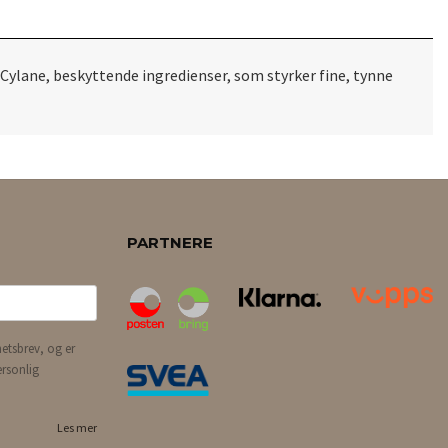
-Cylane, beskyttende ingredienser, som styrker fine, tynne
PARTNERE
etsbrev, og er
ersonlig
Les mer