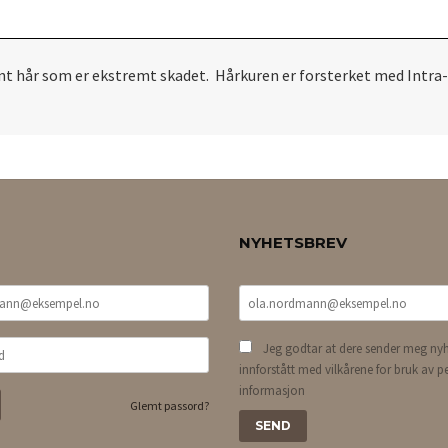
fint hår som er ekstremt skadet. Hårkuren er forsterket med Intra
NYHETSBREV
Jeg godtar at dere sender meg nyh
innforstått med vilkårene for bruk av p
informasjon
Glemt passord?