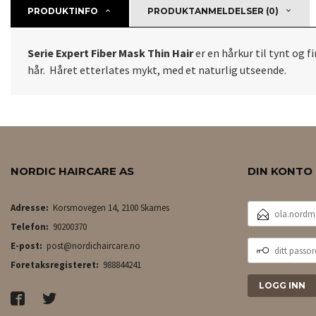
PRODUKTINFO
PRODUKTANMELDELSER (0)
Serie Expert Fiber Mask Thin Hair
er en hårkur til tynt og 
hår. Håret etterlates mykt, med et naturlig utseende.
NORDIC HAIRCARE AS
DIN KONTO
E-
Adresse:
Korsmovegen 14, 2100 Skarnes
POSTADRESSE
Telefon:
90200370
DITT
E-post:
post@nordichaircare.no
PASSORD
Foretaksregisteret:
988844241