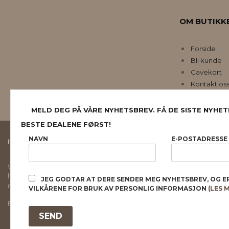
OM BUTIKK
Forside
Bli kunde
Gavekort
Kontakt os
MELD DEG PÅ VÅRE NYHETSBREV. FÅ DE SISTE NYHET
BESTE DEALENE FØRST!
NAVN
E-POSTADRESSE
FRAKT
KJØPSBETINGELSER
SIKKERHET OG PERSONVERN
Vår nettbutikk bruker cookies slik at du får en bedre kjøpsopplevelse og vi kan yt
hovedsaklig til å lagre innloggingsdetaljer og huske hva du har puttet i handleku
JEG GODTAR AT DERE SENDER MEG NYHETSBREV, OG E
normalt om du godtar dette.
Les mer
eller
endre innstillinger for cookies.
VILKÅRENE FOR BRUK AV PERSONLIG INFORMASJON
(LES 
Powered by
24Nettbutikk