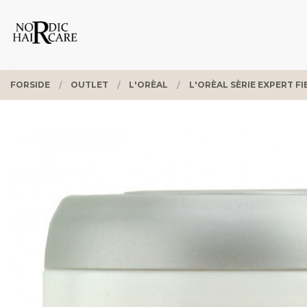
Gå
Lukk
PRODUKTER
til
innholdet
FORSIDE
OUTLET
L'ORÈAL
L'ORÈAL SÈRIE EXPERT F