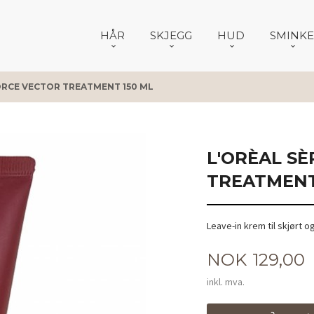
HÅR
SKJEGG
HUD
SMINKE
ORCE VECTOR TREATMENT 150 ML
L'ORÈAL SÈ
TREATMENT
Leave-in krem til skjørt o
Pris
NOK
129,00
inkl. mva.