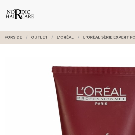
Gå
Lukk
PRODUKTER
til
innholdet
FORSIDE
OUTLET
L'ORÈAL
L'ORÈAL SÈRIE EXPERT F