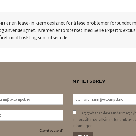
ent
er en leave-in krem designet for å løse problemer forbundet med
r og anvendelighet. Kremen er forsterket med Serie Expert's exclus
håret med friskt og sunt utseende.
NYHETSBREV
Jeg godtar at dere sender meg nyh
innforstått med vilkårene for bruk av p
informasjon
Glemt passord?