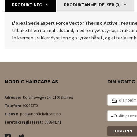
PRODUKTINFO
PRODUKTANMELDELSER (0)
L'oreal Serie Expert Force Vector Thermo Active Treatm
tilbake til en normal tilstand, med fornyet styrke, struktu
In kremen trekker dypt inn og styrker håret, og etterlater 
NORDIC HAIRCARE AS
DIN KONTO
E-
Adresse:
Korsmovegen 14, 2100 Skarnes
POSTADRESSE
Telefon:
90200370
DITT
E-post:
post@nordichaircare.no
PASSORD
Foretaksregisteret:
988844241