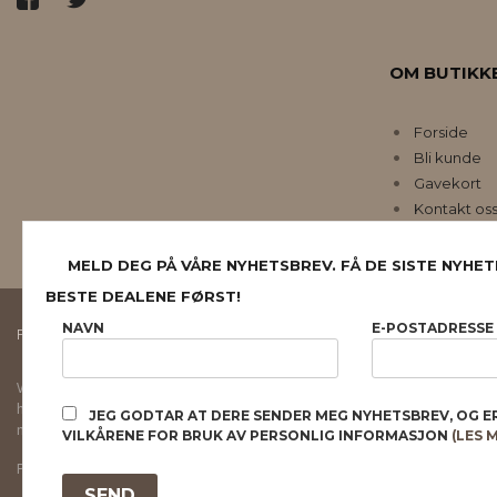
OM BUTIKK
Forside
Bli kunde
Gavekort
Kontakt os
MELD DEG PÅ VÅRE NYHETSBREV. FÅ DE SISTE NYHET
BESTE DEALENE FØRST!
NAVN
E-POSTADRESSE
FRAKT
KJØPSBETINGELSER
SIKKERHET OG PERSONVERN
Vår nettbutikk bruker cookies slik at du får en bedre kjøpsopplevelse og vi kan yt
hovedsaklig til å lagre innloggingsdetaljer og huske hva du har puttet i handleku
JEG GODTAR AT DERE SENDER MEG NYHETSBREV, OG E
normalt om du godtar dette.
Les mer
eller
endre innstillinger for cookies.
VILKÅRENE FOR BRUK AV PERSONLIG INFORMASJON
(LES 
Powered by
24Nettbutikk