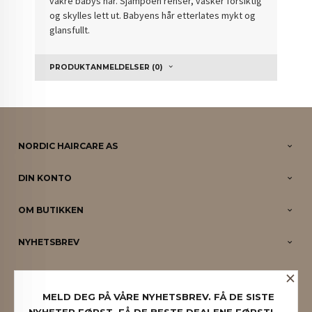
vakre babys hår. Sjampoen renser, vasker forsiktig
og skylles lett ut. Babyens hår etterlates mykt og
glansfullt.
PRODUKTANMELDELSER (0)
NORDIC HAIRCARE AS
DIN KONTO
OM BUTIKKEN
NYHETSBREV
×
PARTNERE
MELD DEG PÅ VÅRE NYHETSBREV. FÅ DE SISTE
NYHETER FØRST. FÅ DE BESTE DEALENE FØRST!