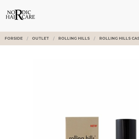
Gå
Lukk
PRODUKTER
til
innholdet
FORSIDE
OUTLET
ROLLING HILLS
ROLLING HILLS CAS