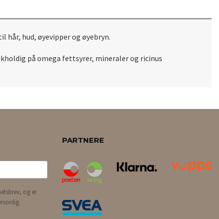
fuktighet til hår, hud, øyevipper og øyebryn.
ikholdig på omega fettsyrer, mineraler og ricinus
PARTNERE
etsbrev, og er
ersonlig