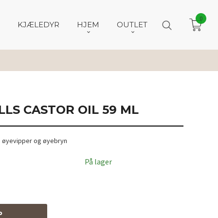
0
KJÆLEDYR
HJEM
OUTLET
LLS CASTOR OIL 59 ML
ud, øyevipper og øyebryn
På lager
P