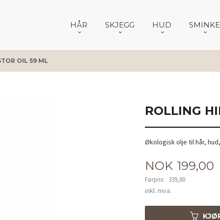
HÅR
SKJEGG
HUD
SMINKE
TOR OIL 59 ML
ROLLING HI
Økologisk olje til hår, h
Tilbud
NOK
199,00
Førpris:
339,00
Rabatt
inkl. mva.
KJØ