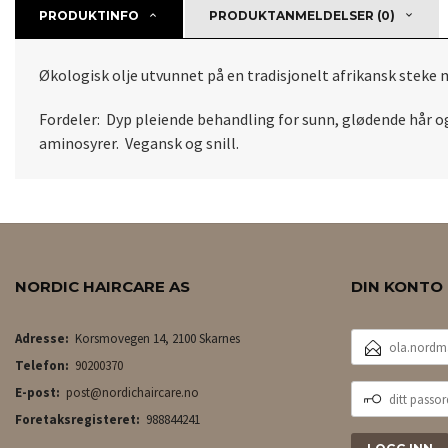
PRODUKTINFO
PRODUKTANMELDELSER (0)
Økologisk olje utvunnet på en tradisjonelt afrikansk s
Fordeler: Dyp pleiende behandling for sunn, glødende hår og
aminosyrer. Vegansk og snill.
NORDIC HAIRCARE AS
DIN KONTO
E-
Adresse:
Korsmovegen 14, 2100 Skarnes
POSTADRESSE
Telefon:
90200370
DITT
E-post:
post@nordichaircare.no
PASSORD
Foretaksregisteret:
988844241