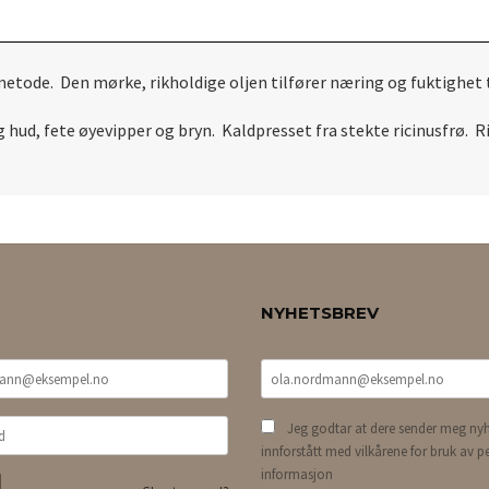
teke metode. Den mørke, rikholdige oljen tilfører næring og 
 hud, fete øyevipper og bryn. Kaldpresset fra stekte ricinusfrø. R
NYHETSBREV
Jeg godtar at dere sender meg nyh
innforstått med vilkårene for bruk av p
informasjon