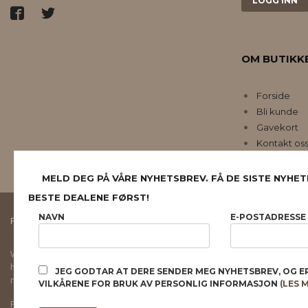
OM BUTIKK
Forside
Bli kunde
Gavekort
Kontakt os
MELD DEG PÅ VÅRE NYHETSBREV. FÅ DE SISTE NYHET
BESTE DEALENE FØRST!
NAVN
E-POSTADRESSE
FRAKT
KJØPSBETINGELSER
SIKKERHET OG PERSONVERN
Vår nettbutikk bruker cookies slik at du får en bedre kjøpsopplevelse og vi kan yt
hovedsaklig til å lagre innloggingsdetaljer og huske hva du har puttet i handleku
JEG GODTAR AT DERE SENDER MEG NYHETSBREV, OG E
normalt om du godtar dette.
Les mer
eller
endre innstillinger for cookies.
VILKÅRENE FOR BRUK AV PERSONLIG INFORMASJON
(LES 
Powered by
24Nettbutikk