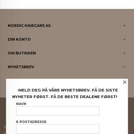
NORDIC HAIRCARE AS
DIN KONTO
OM BUTIKKEN
NYHETSBREV
×
PARTNERE
MELD DEG PÅ VÅRE NYHETSBREV. FÅ DE SISTE
NYHETER FØRST. FÅ DE BESTE DEALENE FØRST!
FRAKT
KJØPSBETINGELSER
SIKKERHET OG PERSONVERN
NAVN
NYHETSBREV
E-POSTADRESSE
Vår nettbutikk bruker cookies slik at du får en bedre kjøpsopplevelse og vi kan
yte deg bedre service. Vi bruker cookies hovedsaklig til å lagre