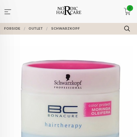
Gå
0
til
innholdet
FORSIDE
OUTLET
SCHWARZKOPF