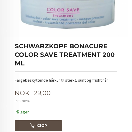
SCHWARZKOPF BONACURE
COLOR SAVE TREATMENT 200
ML
Fargebeskyttende hårkur til sterkt, sunt og friskt hår
Pris
NOK
129,00
inkl. mva.
På lager
KJØP