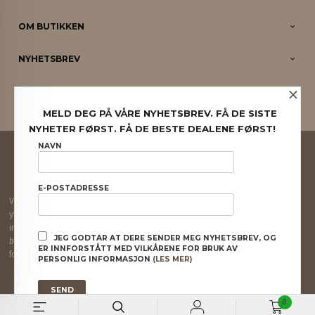
OM BUTIKKEN
NYHETSBREV
×
PARTNERE
MELD DEG PÅ VÅRE NYHETSBREV. FÅ DE SISTE
NYHETER FØRST. FÅ DE BESTE DEALENE FØRST!
FRAKT
KJØPSBETINGELSER
SIKKERHET OG PERSONVERN
NAVN
NYHETSBREV
E-POSTADRESSE
Vår nettbutikk bruker cookies slik at du får en bedre kjøpsopplevelse og vi kan
yte deg bedre service. Vi bruker cookies hovedsaklig til å lagre
innloggingsdetaljer og huske hva du har puttet i handlekurven din. Fortsett å
JEG GODTAR AT DERE SENDER MEG NYHETSBREV, OG
bruke siden som normalt om du godtar dette.
Les mer
eller
endre innstillinger
ER INNFORSTÅTT MED VILKÅRENE FOR BRUK AV
for cookies.
PERSONLIG INFORMASJON
(LES MER)
Powered by
24Nettbutikk
0