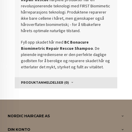
revolusjonerende teknologi med FIRST Biomimetic
hårreparasjons teknologi. Produktene r
eparerer
ikke bare cellene i håret, men gjenskaper også
håroverflaten biomimetisk; -
for å tilbakeføre
hårets optimale naturlige tilstand.
Fyll opp skadet hår med
BC Bonacure
Biomimetric Repair Rescue Shampoo
.
De
pleiende ingrediensene er den perfekte daglige
godbiten for å berolige og reparere skadet hår og
etterlater det mykt, styrket og fullt av vitalitet.
PRODUKTANMELDELSER (0)
NORDIC HAIRCARE AS
DIN KONTO