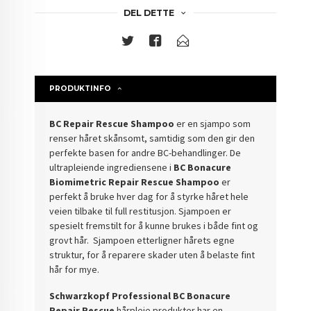
DEL DETTE
PRODUKTINFO
BC Repair Rescue Shampoo
er en sjampo som
renser håret skånsomt, samtidig som den gir den
perfekte basen for andre BC-behandlinger.
De
ultrapleiende ingrediensene i
BC Bonacure
Biomimetric Repair Rescue Shampoo
er
perfekt å bruke hver dag for å styrke håret hele
veien tilbake til full restitusjon. Sjampoen er
s
pesielt fremstilt for å kunne brukes i både fint og
grovt hår. Sjampoen etterligner hårets egne
struktur, for å reparere skader uten å belaste fint
hår for mye.
Schwarzkopf Professional BC Bonacure
Repair Rescue
hårpleie produkter har en