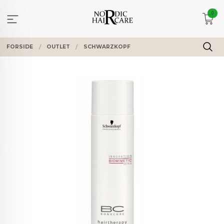
Gå
0
til
innholdet
FORSIDE
OUTLET
SCHWARZKOPF