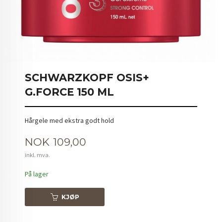
SCHWARZKOPF OSIS+
G.FORCE 150 ML
Hårgele med ekstra godt hold
Pris
NOK
109,00
inkl. mva.
På lager
KJØP