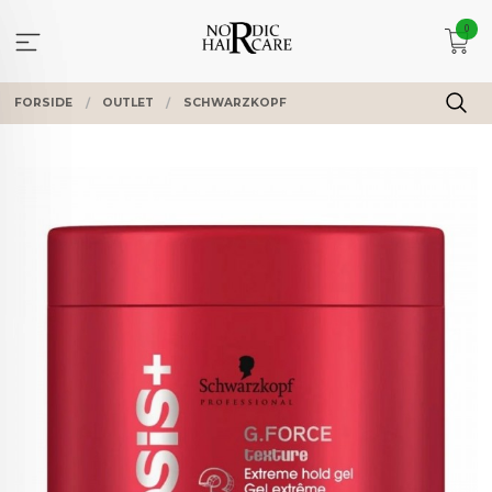
Gå
0
til
innholdet
FORSIDE
OUTLET
SCHWARZKOPF