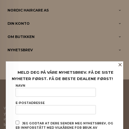
NORDIC HAIRCARE AS
DIN KONTO
OM BUTIKKEN
NYHETSBREV
×
PARTNERE
MELD DEG PÅ VÅRE NYHETSBREV. FÅ DE SISTE
NYHETER FØRST. FÅ DE BESTE DEALENE FØRST!
FRAKT
KJØPSBETINGELSER
SIKKERHET OG PERSONVERN
NAVN
NYHETSBREV
E-POSTADRESSE
Vår nettbutikk bruker cookies slik at du får en bedre kjøpsopplevelse og vi kan
yte deg bedre service. Vi bruker cookies hovedsaklig til å lagre
innloggingsdetaljer og huske hva du har puttet i handlekurven din. Fortsett å
JEG GODTAR AT DERE SENDER MEG NYHETSBREV, OG
bruke siden som normalt om du godtar dette.
Les mer
eller
endre innstillinger
ER INNFORSTÅTT MED VILKÅRENE FOR BRUK AV