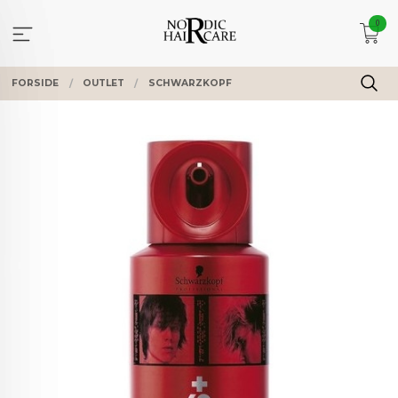
Gå
0
til
innholdet
FORSIDE
OUTLET
SCHWARZKOPF