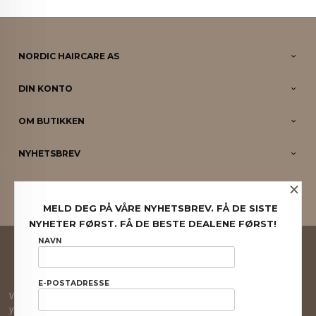
NORDIC HAIRCARE AS
DIN KONTO
OM BUTIKKEN
NYHETSBREV
×
PARTNERE
MELD DEG PÅ VÅRE NYHETSBREV. FÅ DE SISTE
NYHETER FØRST. FÅ DE BESTE DEALENE FØRST!
FRAKT
KJØPSBETINGELSER
SIKKERHET OG PERSONVERN
NAVN
NYHETSBREV
E-POSTADRESSE
Vår nettbutikk bruker cookies slik at du får en bedre kjøpsopplevelse og vi kan
yte deg bedre service. Vi bruker cookies hovedsaklig til å lagre