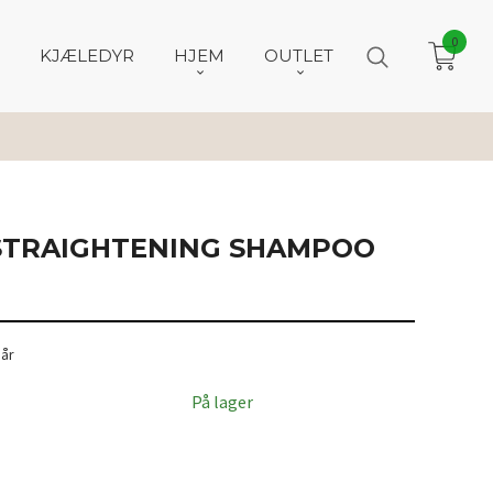
0
KJÆLEDYR
HJEM
OUTLET
 STRAIGHTENING SHAMPOO
hår
På lager