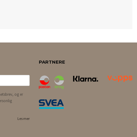
PARTNERE
etsbrev, og er
ersonlig
Les mer