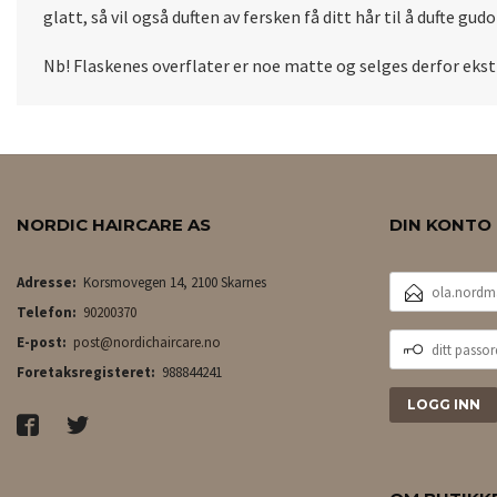
glatt, så vil også duften av fersken få ditt hår til å dufte gud
Nb! Flaskenes overflater er noe matte og selges derfor ekstr
NORDIC HAIRCARE AS
DIN KONTO
E-
Adresse:
Korsmovegen 14, 2100 Skarnes
POSTADRESSE
Telefon:
90200370
DITT
E-post:
post@nordichaircare.no
PASSORD
Foretaksregisteret:
988844241