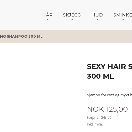
HÅR
SKJEGG
HUD
SMINKE
ING SHAMPOO 300 ML
SEXY HAIR
300 ML
Sjampo for rett og mykt 
Tilbud
NOK
125,00
Førpris:
249,00
Rabatt
inkl. mva.