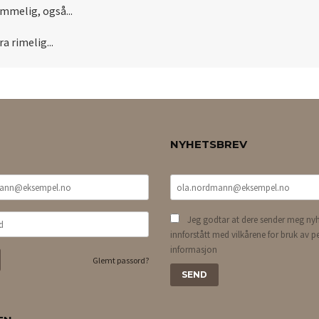
ommelig, også...
a rimelig...
NYHETSBREV
Jeg godtar at dere sender meg nyh
innforstått med vilkårene for bruk av p
informasjon
Glemt passord?