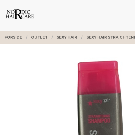
Gå
Lukk
PRODUKTER
til
innholdet
FORSIDE
OUTLET
SEXY HAIR
SEXY HAIR STRAIGHTEN