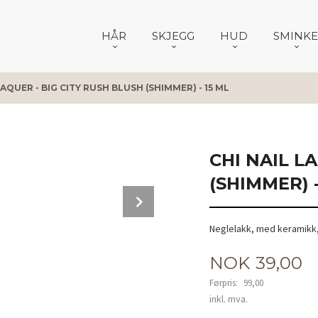
HÅR
SKJEGG
HUD
SMINKE
LAQUER - BIG CITY RUSH BLUSH (SHIMMER) - 15 ML
CHI NAIL L
(SHIMMER) -
Next
Neglelakk, med keramikk,
Tilbud
NOK
39,00
Førpris:
99,00
Rabatt
inkl. mva.