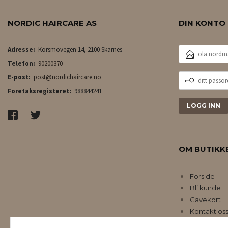
NORDIC HAIRCARE AS
DIN KONTO
E-
Adresse:
Korsmovegen 14, 2100 Skarnes
POSTADRESSE
Telefon:
90200370
DITT
E-post:
post@nordichaircare.no
PASSORD
Foretaksregisteret:
988844241
OM BUTIKK
Forside
Bli kunde
Gavekort
Kontakt os