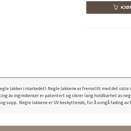
KJØ
gle lakker i markedet!. Negle lakkene er fremstilt med det siste 
ng av ingredienser er patentert og sikrer lang holdbarhet av negle
 og sopp. Negle lakkene er UV beskyttende, for å unngå fading av f