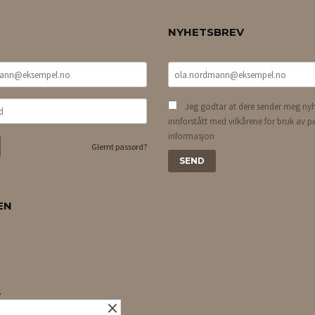
NYHETSBREV
Jeg godtar at dere sender meg nyh
innforstått med vilkårene for bruk av p
informasjon
Glemt passord?
EN
s
×