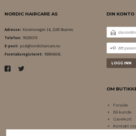
NORDIC HAIRCARE AS
DIN KONTO
E-
Adresse:
Korsmovegen 14, 2100 Skarnes
POSTADRESSE
Telefon:
90200370
DITT
E-post:
post@nordichaircare.no
PASSORD
Foretaksregisteret:
988844241
OM BUTIKK
Forside
Bli kunde
Gavekort
Kontakt os