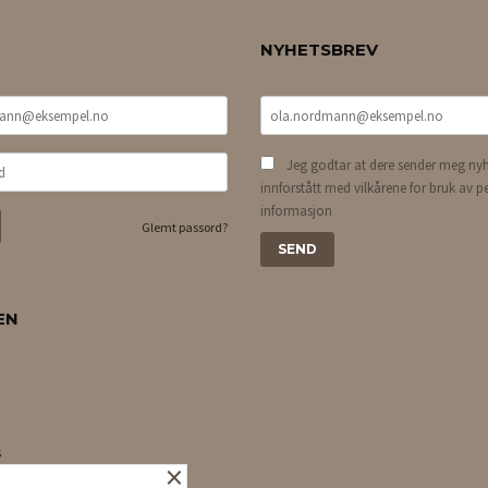
NYHETSBREV
Jeg godtar at dere sender meg nyh
innforstått med vilkårene for bruk av p
informasjon
Glemt passord?
EN
s
×