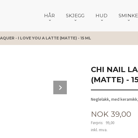
HÅR
SKJEGG
HUD
SMINKE
LAQUER - I LOVE YOU A LATTE (MATTE) - 15 ML
CHI NAIL L
(MATTE) - 1
Next
Neglelakk, med keramikk,
Tilbud
NOK
39,00
Førpris:
99,00
Rabatt
inkl. mva.