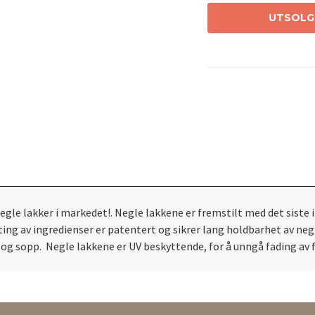
UTSOLG
gle lakker i markedet!. Negle lakkene er fremstilt med det siste 
ng av ingredienser er patentert og sikrer lang holdbarhet av negle
 og sopp. Negle lakkene er UV beskyttende, for å unngå fading av f