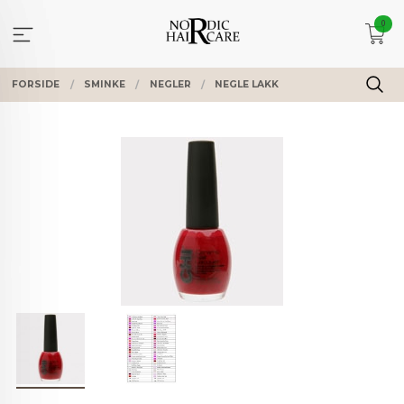
Gå
0
til
innholdet
FORSIDE
SMINKE
NEGLER
NEGLE LAKK