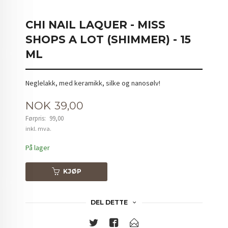
CHI NAIL LAQUER - MISS
SHOPS A LOT (SHIMMER) - 15
ML
Neglelakk, med keramikk, silke og nanosølv!
Tilbud
NOK
39,00
Førpris:
99,00
Rabatt
inkl. mva.
På lager
KJØP
DEL DETTE