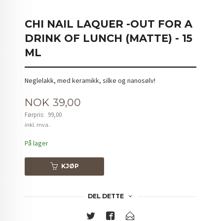
CHI NAIL LAQUER -OUT FOR A
DRINK OF LUNCH (MATTE) - 15
ML
Neglelakk, med keramikk, silke og nanosølv!
Tilbud
NOK
39,00
Førpris:
99,00
Rabatt
inkl. mva.
På lager
KJØP
DEL DETTE