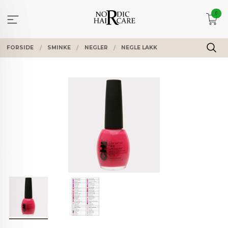
Gå
0
til
innholdet
FORSIDE
SMINKE
NEGLER
NEGLE LAKK