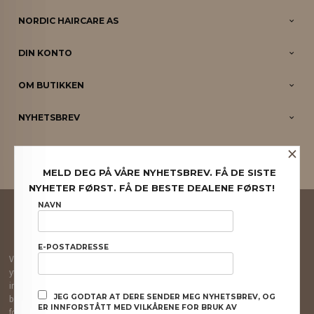
NORDIC HAIRCARE AS
DIN KONTO
OM BUTIKKEN
NYHETSBREV
×
PARTNERE
MELD DEG PÅ VÅRE NYHETSBREV. FÅ DE SISTE
NYHETER FØRST. FÅ DE BESTE DEALENE FØRST!
FRAKT
KJØPSBETINGELSER
SIKKERHET OG PERSONVERN
NAVN
NYHETSBREV
E-POSTADRESSE
Vår nettbutikk bruker cookies slik at du får en bedre kjøpsopplevelse og vi kan
yte deg bedre service. Vi bruker cookies hovedsaklig til å lagre
innloggingsdetaljer og huske hva du har puttet i handlekurven din. Fortsett å
JEG GODTAR AT DERE SENDER MEG NYHETSBREV, OG
bruke siden som normalt om du godtar dette.
Les mer
eller
endre innstillinger
ER INNFORSTÅTT MED VILKÅRENE FOR BRUK AV
for cookies.