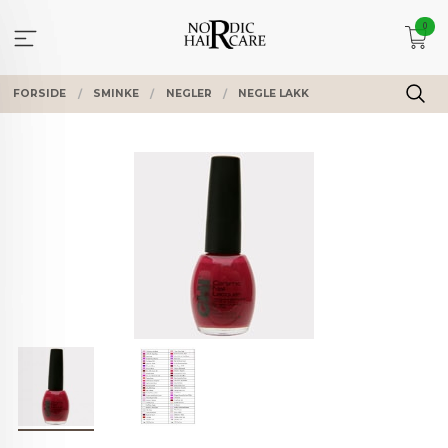
Gå
0
til
innholdet
FORSIDE
SMINKE
NEGLER
NEGLE LAKK