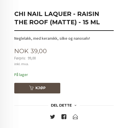
CHI NAIL LAQUER - RAISIN
THE ROOF (MATTE) - 15 ML
Neglelakk, med keramikk, silke og nanosølv!
Tilbud
NOK
39,00
Førpris:
99,00
Rabatt
inkl. mva.
På lager
KJØP
DEL DETTE