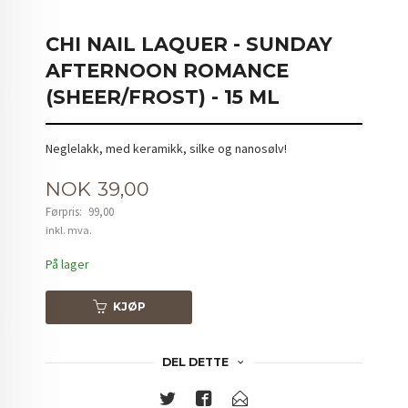
CHI NAIL LAQUER - SUNDAY
AFTERNOON ROMANCE
(SHEER/FROST) - 15 ML
Neglelakk, med keramikk, silke og nanosølv!
Tilbud
NOK
39,00
Førpris:
99,00
Rabatt
inkl. mva.
På lager
KJØP
DEL DETTE