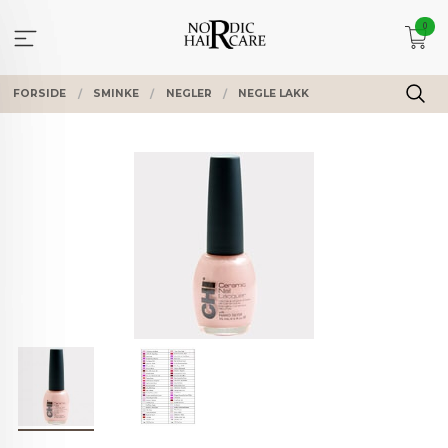
Gå
0
til
innholdet
FORSIDE
SMINKE
NEGLER
NEGLE LAKK