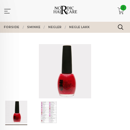
Gå
0
til
innholdet
FORSIDE
SMINKE
NEGLER
NEGLE LAKK