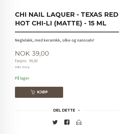
CHI NAIL LAQUER - TEXAS RED
HOT CHI-LI (MATTE) - 15 ML
Neglelakk, med keramikk, silke og nanosølv!
Tilbud
NOK
39,00
Førpris:
99,00
Rabatt
inkl. mva.
På lager
KJØP
DEL DETTE