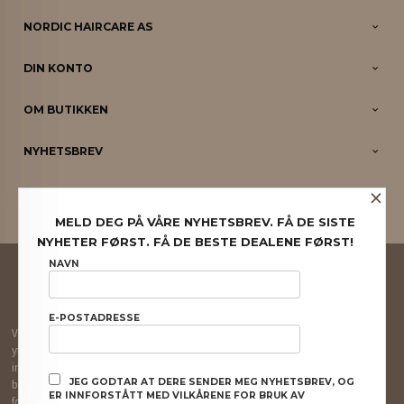
NORDIC HAIRCARE AS
DIN KONTO
OM BUTIKKEN
NYHETSBREV
×
PARTNERE
MELD DEG PÅ VÅRE NYHETSBREV. FÅ DE SISTE
NYHETER FØRST. FÅ DE BESTE DEALENE FØRST!
FRAKT
KJØPSBETINGELSER
SIKKERHET OG PERSONVERN
NAVN
NYHETSBREV
E-POSTADRESSE
Vår nettbutikk bruker cookies slik at du får en bedre kjøpsopplevelse og vi kan
yte deg bedre service. Vi bruker cookies hovedsaklig til å lagre
innloggingsdetaljer og huske hva du har puttet i handlekurven din. Fortsett å
JEG GODTAR AT DERE SENDER MEG NYHETSBREV, OG
bruke siden som normalt om du godtar dette.
Les mer
eller
endre innstillinger
ER INNFORSTÅTT MED VILKÅRENE FOR BRUK AV
for cookies.