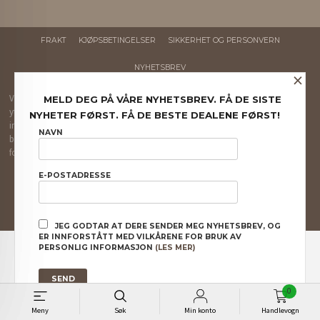
FRAKT
KJØPSBETINGELSER
SIKKERHET OG PERSONVERN
NYHETSBREV
×
Vår nettbutikk bruker cookies slik at du får en bedre kjøpsopplevelse og vi kan
MELD DEG PÅ VÅRE NYHETSBREV. FÅ DE SISTE
yte deg bedre service. Vi bruker cookies hovedsaklig til å lagre
NYHETER FØRST. FÅ DE BESTE DEALENE FØRST!
innloggingsdetaljer og huske hva du har puttet i handlekurven din. Fortsett å
NAVN
bruke siden som normalt om du godtar dette.
Les mer
eller
endre innstillinger
for cookies.
Powered by
24Nettbutikk
E-POSTADRESSE
JEG GODTAR AT DERE SENDER MEG NYHETSBREV, OG
ER INNFORSTÅTT MED VILKÅRENE FOR BRUK AV
PERSONLIG INFORMASJON
(LES MER)
0
Meny
Søk
Min konto
Handlevogn